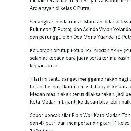
medali perak atas nama Ariqah Giovanni di kel
Ardiansyah di kelas C Putra.
Sedangkan medali emas Marelan didapat lewat
Pulungan (E Putra), dan Adinda Vivian Yolanda 
dan perunggu oleh Dea Mona Yuanda (B Putri) s
Kejuaraan ditutup ketua IPSI Medan AKBP (P
selamat kepada para juara serta terima kasih 
kejuaraan ini.
“Hari ini tentu sangat menggembirakan bagi 
belum berhasil karena masih banyak kejuaraan 
Medan masih akan terus dilaksanakan. Jadi be
Kota Medan ini, nanti ke depan bisa lebih baik 
Cabor pencak silat Piala Wali Kota Medan Tah
dan 47 putri dan mempertandingkan 11 kelas 
17/5). (arm)