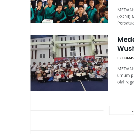
MEDAN: 
(KONI) M
Persatua
Meda
Wus
BY
HUMAS
MEDAN: 
umum pa
olahraga.