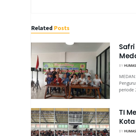
Related
Posts
Safri
Med
BY
HUMAS
MEDAN: S
Pengurus
periode 2
TI M
Kota
BY
HUMAS