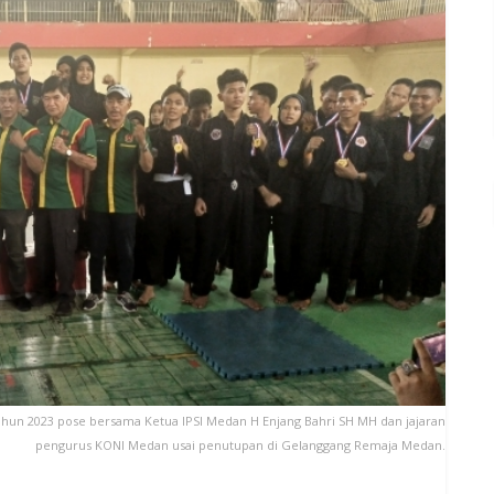
 Tahun 2023 pose bersama Ketua IPSI Medan H Enjang Bahri SH MH dan jajaran
pengurus KONI Medan usai penutupan di Gelanggang Remaja Medan.