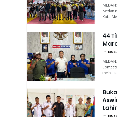
MEDAN: 
Medan m
Kota Med
44 T
Marc
BY
HUMAS
MEDAN: 
Competit
melakuka
Buka
Aswi
Lahir
BY
HUMAS