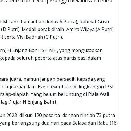
as C Putri dan medali perunggu melalui Nabil Putra
 M Fahri Ramadhan (kelas A Putra), Rahmat Gusti
(D Putri). Medali perak diraih Amira Wijaya (A Putri)
erta Vivi Badriah (C Putri).
urn) H Enjang Bahri SH MH, yang mengucapkan
kepada seluruh peserta atas partisipasi dalam
para juara, namun jangan bersedih kepada yang
kejuaraan lain. Event event lain di lingkungan IPSI
rsiap-siaplah. Yang belum beruntung di Piala Wali
lagi,” ujar H Enjang Bahri.
un 2023 diikuti 120 peserta dengan rincian 73 putra
yang berlangsung dua hari pada Selasa dan Rabu (16-