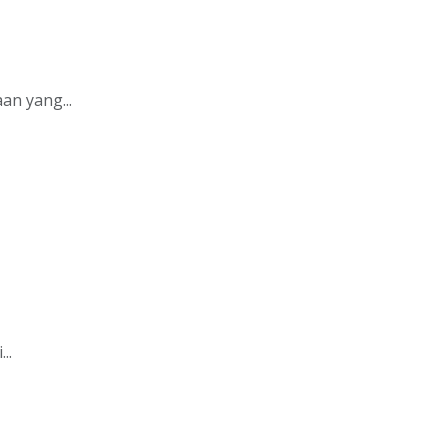
an yang...
..