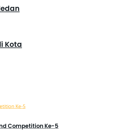
 Medan
i Kota
and Competition Ke-5