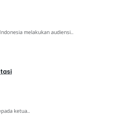
donesia melakukan audiensi...
tasi
ada ketua...