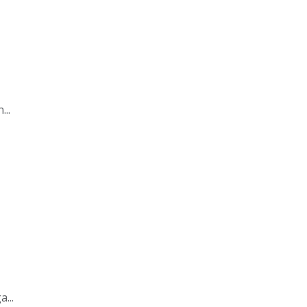
..
...