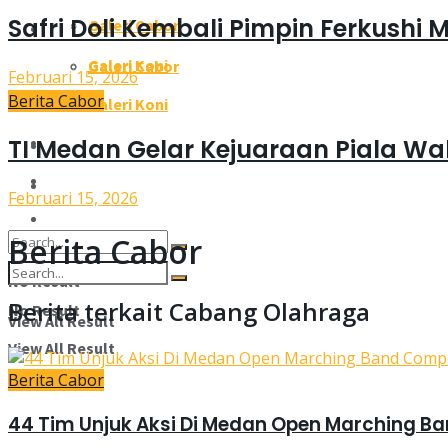
Safri Doli Kembali Pimpin Ferkushi
Galeri Cabor
Galeri
Galeri Koni
Galeri Cabor
Februari 15, 2026
Berita Cabor
Pengcab/Pengkot
Galeri Koni
Pengcab/Pengkot
TI Medan Gelar Kejuaraan Piala Wal
Susunan Pengurus
Susunan Pengurus
Kontak Kami
Februari 15, 2026
Kontak Kami
Berita Cabor
No Result
Berita terkait Cabang Olahraga
No Result
View All Result
View All Result
Berita Cabor
44 Tim Unjuk Aksi Di Medan Open Marching B