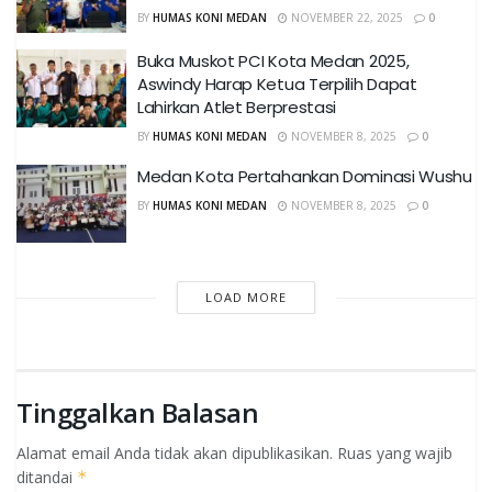
BY
HUMAS KONI MEDAN
NOVEMBER 22, 2025
0
Buka Muskot PCI Kota Medan 2025,
Aswindy Harap Ketua Terpilih Dapat
Lahirkan Atlet Berprestasi
BY
HUMAS KONI MEDAN
NOVEMBER 8, 2025
0
Medan Kota Pertahankan Dominasi Wushu
BY
HUMAS KONI MEDAN
NOVEMBER 8, 2025
0
LOAD MORE
Tinggalkan Balasan
Alamat email Anda tidak akan dipublikasikan.
Ruas yang wajib
ditandai
*