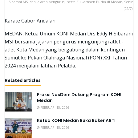
Sibarani MSi dan jajaran pengurus, serta Zulkarnaen Purba di Medan, Senin
(22/7).
Karate Cabor Andalan
MEDAN: Ketua Umum KONI Medan Drs Eddy H Sibarani
MSI bersama jajaran pengurus mengunjungi atlet -
atlet Kota Medan yang bergabung dalam kontingen
Sumut ke Pekan Olahraga Nasional (PON) XXI Tahun
2024 menjalani latihan Pelatda.
Related articles
Fraksi NasDem Dukung Program KONI
Medan
FEBRUARI 15, 2026
Ketua KONI Medan Buka Raker ABTI
FEBRUARI 15, 2026