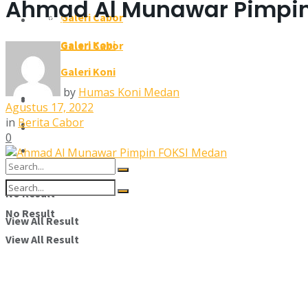
Ahmad Al Munawar Pimpin
Galeri Cabor
Galeri
Galeri Koni
Galeri Cabor
Pengcab/Pengkot
Galeri Koni
by
Humas Koni Medan
Pengcab/Pengkot
Susunan Pengurus
Agustus 17, 2022
in
Berita Cabor
Susunan Pengurus
Kontak Kami
0
Kontak Kami
No Result
No Result
View All Result
View All Result