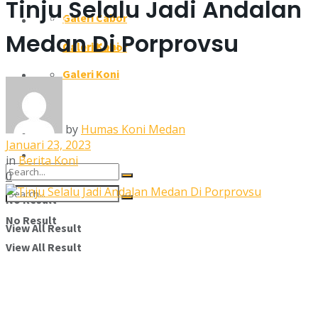
Tinju Selalu Jadi Andalan
Galeri Cabor
Galeri
Medan Di Porprovsu
Galeri Koni
Galeri Cabor
Pengcab/Pengkot
Galeri Koni
Pengcab/Pengkot
Susunan Pengurus
Susunan Pengurus
by
Humas Koni Medan
Kontak Kami
Januari 23, 2023
Kontak Kami
in
Berita Koni
0
No Result
No Result
View All Result
View All Result