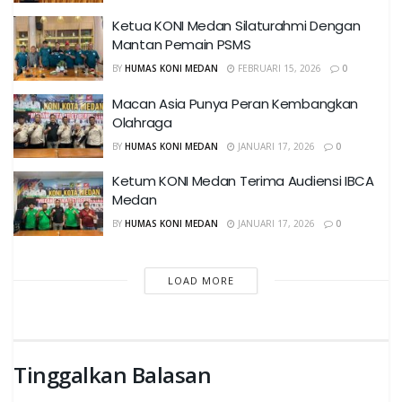
Ketua KONI Medan Silaturahmi Dengan
Mantan Pemain PSMS
BY
HUMAS KONI MEDAN
FEBRUARI 15, 2026
0
Macan Asia Punya Peran Kembangkan
Olahraga
BY
HUMAS KONI MEDAN
JANUARI 17, 2026
0
Ketum KONI Medan Terima Audiensi IBCA
Medan
BY
HUMAS KONI MEDAN
JANUARI 17, 2026
0
LOAD MORE
Tinggalkan Balasan