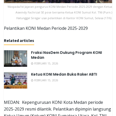
Waspada/Ist Jajaran pengurus KONI Medan Periode 2025-2029 dengan Ketua
Aswindy Fachrizal SE pose bersama Ketua KONI Sumut Kol. TNI (Purn.)
Hatunggal Siregar usai pelantikan di Kantor KONI Sumut, Selasa (17/6).
Pelantikan KONI Medan Periode 2025-2029
Related articles
Fraksi NasDem Dukung Program KONI
Medan
FEBRUARI 15, 2026
Ketua KONI Medan Buka Raker ABTI
FEBRUARI 15, 2026
MEDAN: Kepengurusan KONI Kota Medan periode
2025-2029 resmi dilantik. Pelantikan dipimpin langsung
Ketua Umum (Ketum) KONI Sumatera Utara, Kol. TNI