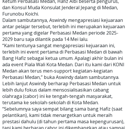
Ketum Perbasasi Medan, Hafiz Albi beserta pengurus,
dan Konsul Muda Konsulat Jenderal Jepang di Medan,
Furunobu Koichi.
Dalam sambutannya, Aswindy mengapresiasi kejuaraan
antar pelajar tersebut, terlebih ini merupakan kejuaraan
pertama yang digelar Perbasasi Medan periode 2025-
2029 baru saja dilantik pada 14 Mei lalu.
“Kami tentunya sangat mengapresiasi kejuaraan ini,
terlebih ini event pertama di Perbasasi Medan di bawah
Bang Hafiz sebagai ketua umum. Apalagi akhir bulan ini
ada event Piala Wali Kota Medan. Dari itu kami dari KONI
Medan akan terus men-support kegiatan-kegiatan
Perbasasi Medan,” buka Aswindy dalam sambutannya.
Lebih lanjut Aswindy berharap Perbasasi Medan untuk
lebih dulu fokus dalam mensosialisasikan cabang
olahraga (cabor) ini ke tengah-tengah masyarakat,
terutama ke sekolah-sekolah di Kota Medan.
“Sebelumnya saya sempat bilang sama bang Hafiz (saat
pelantikan), kami tidak menargetkan untuk meraih
prestasi dahulu (di tahun pertama masa kepengurusan),
tapi kami berharap cabor ini dikembangkan atau sampai