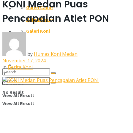
KONI Medan Puas
Galeri Cabor
Galeri
Pencapaian Atlet PON
Galeri Koni
Galeri Cabor
Pengcab/Pengkot
Galeri Koni
Pengcab/Pengkot
Susunan Pengurus
Susunan Pengurus
by
Humas Koni Medan
Kontak Kami
November 17, 2024
Kontak Kami
in
Berita Koni
0
No Result
No Result
View All Result
View All Result