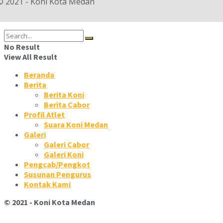
© 2021 - Koni Kota Medan
No Result
View All Result
Beranda
Berita
Berita Koni
Berita Cabor
Profil Atlet
Suara Koni Medan
Galeri
Galeri Cabor
Galeri Koni
Pengcab/Pengkot
Susunan Pengurus
Kontak Kami
© 2021 - Koni Kota Medan