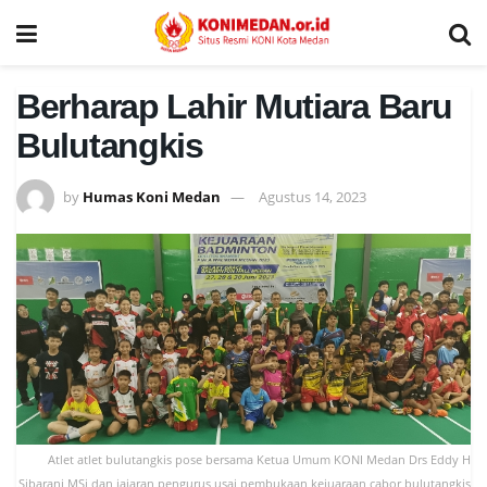
Berharap Lahir Mutiara Baru
Bulutangkis
by
Humas Koni Medan
Agustus 14, 2023
Atlet atlet bulutangkis pose bersama Ketua Umum KONI Medan Drs Eddy H
Sibarani MSi dan jajaran pengurus usai pembukaan kejuaraan cabor bulutangkis