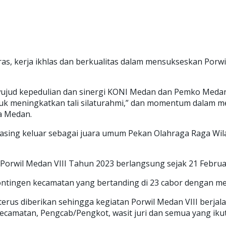
ras, kerja ikhlas dan berkualitas dalam mensukseskan Porw
i wujud kepedulian dan sinergi KONI Medan dan Pemko Med
 untuk meningkatkan tali silaturahmi,” dan momentum dalam
a Medan.
sing keluar sebagai juara umum Pekan Olahraga Raga Wila
wil Medan VIII Tahun 2023 berlangsung sejak 21 Februari
 kontingen kecamatan yang bertanding di 23 cabor dengan m
us diberikan sehingga kegiatan Porwil Medan VIII berjalan
kecamatan, Pengcab/Pengkot, wasit juri dan semua yang iku