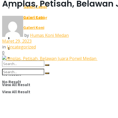
Amplas, Petisah, Belawan
Galeri Cabor
Galeri
Galeri Koni
Galeri Cabor
Pengcab/Pengkot
Galeri Koni
by
Humas Koni Medan
Pengcab/Pengkot
Susunan Pengurus
Maret 29, 2023
in
Uncategorized
Susunan Pengurus
Kontak Kami
0
Kontak Kami
No Result
No Result
View All Result
View All Result