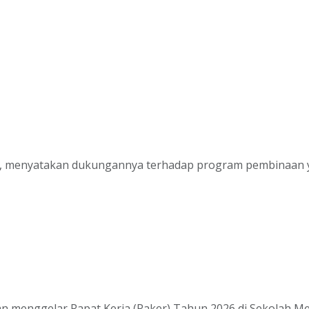
h, menyatakan dukungannya terhadap program pembinaan ya
n menggelar Rapat Kerja (Raker) Tahun 2026 di Sekolah Me