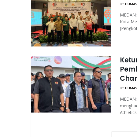
BY
HUMAS
MEDAN: 
Kota Med
(Pengkot
Ketu
Pemb
Cham
BY
HUMAS
MEDAN: 
menghad
Athletic