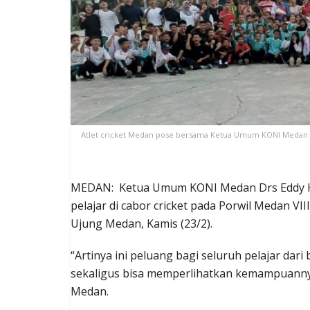
Atlet cricket Medan pose bersama Ketua Umum KONI Medan D
MEDAN: Ketua Umum KONI Medan Drs Eddy H S
pelajar di cabor cricket pada Porwil Medan VI
Ujung Medan, Kamis (23/2).
“Artinya ini peluang bagi seluruh pelajar dar
sekaligus bisa memperlihatkan kemampuannya
Medan.