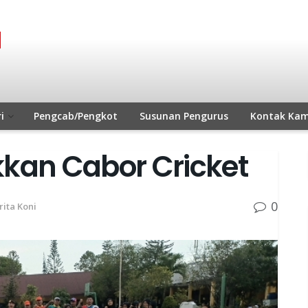
i
Pengcab/Pengkot
Susunan Pengurus
Kontak Kam
kkan Cabor Cricket
0
rita Koni