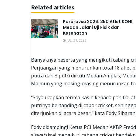
Related articles
Porprovsu 2026: 350 Atlet KONI
Medan Jalani Uji Fisik dan
Kesehatan
JULI 31, 2026
Banyaknya peserta yang mengikuti cabang cric
Perjuangan yang menurunkan total 18 atlet p
putra dan 8 putri diikuti Medan Amplas, M
Maimun yang masing-masing menurunkan total
“Saya ucapkan terima kasih kepada panitia, 
putrinya bertanding di cabor cricket, sehin
diterjunkan di acara besar,” kata Eddy Sibarani
Eddy didampingi Ketua PCI Medan AKBP Fred
siswa/siswi mengikuti cabang cricket hendakn