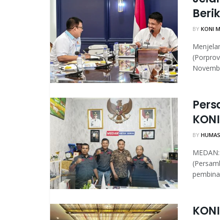
Beri
BY
KONI 
Menjelan
(Porprov
Novembe
Pers
KONI
BY
HUMAS
MEDAN: 
(Persam
pembinaa
KONI