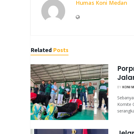
Humas Koni Medan
Related
Posts
Porp
Jalan
BY
KONI 
Sebanyak
Komite 
serangkai
Jela