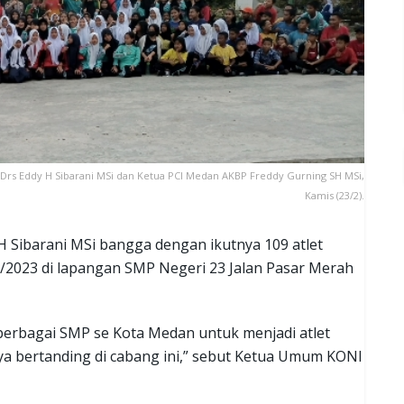
rs Eddy H Sibarani MSi dan Ketua PCI Medan AKBP Freddy Gurning SH MSi,
Kamis (23/2).
ibarani MSi bangga dengan ikutnya 109 atlet
II/2023 di lapangan SMP Negeri 23 Jalan Pasar Merah
i berbagai SMP se Kota Medan untuk menjadi atlet
 bertanding di cabang ini,” sebut Ketua Umum KONI