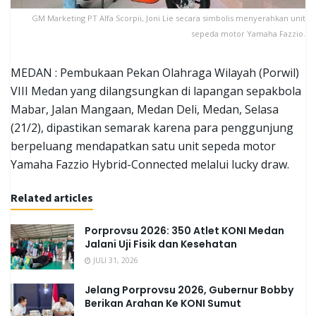
GM Marketing PT Alfa Scorpii, Joni Lie secara simbolis menyerahkan unit
sepeda motor Yamaha Fazzio.
MEDAN : Pembukaan Pekan Olahraga Wilayah (Porwil)
VIII Medan yang dilangsungkan di lapangan sepakbola
Mabar, Jalan Mangaan, Medan Deli, Medan, Selasa
(21/2), dipastikan semarak karena para penggunjung
berpeluang mendapatkan satu unit sepeda motor
Yamaha Fazzio Hybrid-Connected melalui lucky draw.
Related articles
Porprovsu 2026: 350 Atlet KONI Medan
Jalani Uji Fisik dan Kesehatan
JULI 31, 2026
Jelang Porprovsu 2026, Gubernur Bobby
Berikan Arahan Ke KONI Sumut