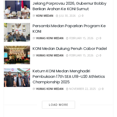
Jelang Porprovsu 2026, Gubernur Bobby
Berikan Arahan Ke KONI Sumut
BY
KONI MEDAN
JULI 30, 2026
0
Persambi Medan Paparkan Program Ke
KONI
BY
HUMAS KONI MEDAN
FEBRUARI 15, 2026
0
KONI Medan Dukung Penuh Cabor Padel
BY
HUMAS KONI MEDAN
FEBRUARI 15, 2026
0
Ketum KONI Medan Menghadiri
Pembukaan 17th SEA U18–U20 Athletics
Championship 2025
BY
HUMAS KONI MEDAN
NOVEMBER 22, 2025
0
LOAD MORE