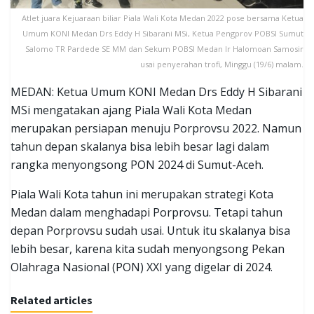
Atlet juara Kejuaraan biliar Piala Wali Kota Medan 2022 pose bersama Ketua
Umum KONI Medan Drs Eddy H Sibarani MSi, Ketua Pengprov POBSI Sumut
Salomo TR Pardede SE MM dan Sekum POBSI Medan Ir Halomoan Samosir
usai penyerahan trofi, Minggu (19/6) malam.
MEDAN: Ketua Umum KONI Medan Drs Eddy H Sibarani
MSi mengatakan ajang Piala Wali Kota Medan
merupakan persiapan menuju Porprovsu 2022. Namun
tahun depan skalanya bisa lebih besar lagi dalam
rangka menyongsong PON 2024 di Sumut-Aceh.
Piala Wali Kota tahun ini merupakan strategi Kota
Medan dalam menghadapi Porprovsu. Tetapi tahun
depan Porprovsu sudah usai. Untuk itu skalanya bisa
lebih besar, karena kita sudah menyongsong Pekan
Olahraga Nasional (PON) XXI yang digelar di 2024.
Related articles