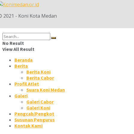
© 2021 - Koni Kota Medan
No Result
View All Result
Beranda
Berita
Berita Koni
Berita Cabor
Profil Atlet
Suara Koni Medan
Galeri
Galeri Cabor
Galeri Koni
Pengcab/Pengkot
Susunan Pengurus
Kontak Kami