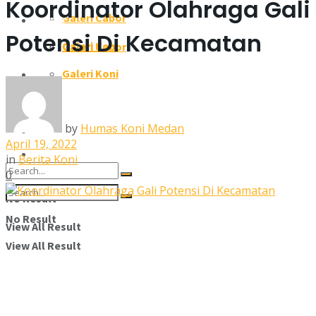
Koordinator Olahraga Gali
Galeri Cabor
Galeri
Potensi Di Kecamatan
Galeri Koni
Galeri Cabor
Pengcab/Pengkot
Galeri Koni
Pengcab/Pengkot
Susunan Pengurus
Susunan Pengurus
by
Humas Koni Medan
Kontak Kami
April 19, 2022
Kontak Kami
in
Berita Koni
0
No Result
No Result
View All Result
View All Result