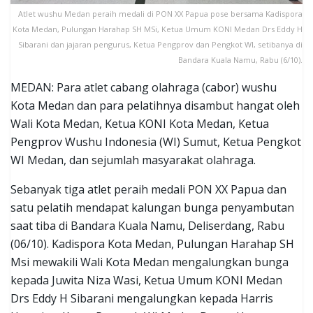
Atlet wushu Medan peraih medali di PON XX Papua pose bersama Kadispora
Kota Medan, Pulungan Harahap SH MSi, Ketua Umum KONI Medan Drs Eddy H
Sibarani dan jajaran pengurus, Ketua Pengprov dan Pengkot WI, setibanya di
Bandara Kuala Namu, Rabu (6/10).
MEDAN: Para atlet cabang olahraga (cabor) wushu
Kota Medan dan para pelatihnya disambut hangat oleh
Wali Kota Medan, Ketua KONI Kota Medan, Ketua
Pengprov Wushu Indonesia (WI) Sumut, Ketua Pengkot
WI Medan, dan sejumlah masyarakat olahraga.
Sebanyak tiga atlet peraih medali PON XX Papua dan
satu pelatih mendapat kalungan bunga penyambutan
saat tiba di Bandara Kuala Namu, Deliserdang, Rabu
(06/10). Kadispora Kota Medan, Pulungan Harahap SH
Msi mewakili Wali Kota Medan mengalungkan bunga
kepada Juwita Niza Wasi, Ketua Umum KONI Medan
Drs Eddy H Sibarani mengalungkan kepada Harris