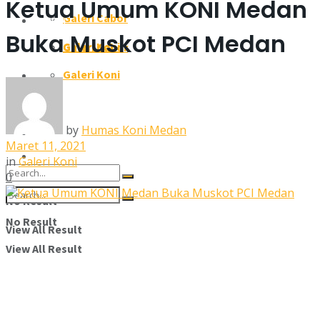
Ketua Umum KONI Medan
Galeri Cabor
Galeri
Buka Muskot PCI Medan
Galeri Koni
Galeri Cabor
Pengcab/Pengkot
Galeri Koni
Pengcab/Pengkot
Susunan Pengurus
Susunan Pengurus
by
Humas Koni Medan
Kontak Kami
Maret 11, 2021
Kontak Kami
in
Galeri Koni
0
No Result
No Result
View All Result
View All Result