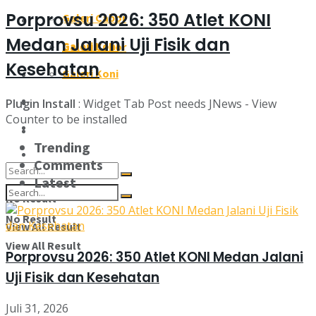
Porprovsu 2026: 350 Atlet KONI
Galeri Cabor
Galeri
Medan Jalani Uji Fisik dan
Galeri Koni
Galeri Cabor
Kesehatan
Pengcab/Pengkot
Galeri Koni
Pengcab/Pengkot
Susunan Pengurus
Plugin Install
: Widget Tab Post needs JNews - View
Counter to be installed
Susunan Pengurus
Kontak Kami
Trending
Kontak Kami
Comments
Latest
No Result
No Result
View All Result
View All Result
Porprovsu 2026: 350 Atlet KONI Medan Jalani
Uji Fisik dan Kesehatan
Juli 31, 2026