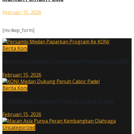
Februari 15, 2026
[mc4wp_form]
Berita Koni
Persambi Medan Paparkan Program Ke KONI
Februari 15, 2026
Berita Koni
KONI Medan Dukung Penuh Cabor Padel
Februari 15, 2026
Uncategorized